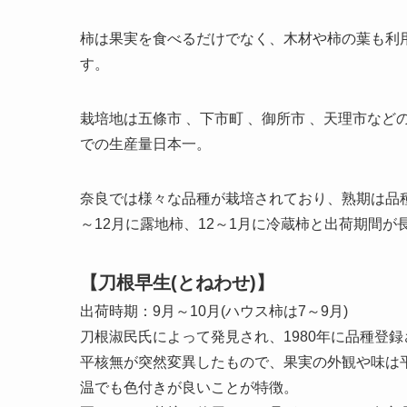
柿は果実を食べるだけでなく、木材や柿の葉も利
す。
栽培地は五條市 、下市町 、御所市 、天理市など
での生産量日本一。
奈良では様々な品種が栽培されており、熟期は品種
～12月に露地柿、12～1月に冷蔵柿と出荷期間
【刀根早生(とねわせ)】
出荷時期：9月～10月(ハウス柿は7～9月)
刀根淑民氏によって発見され、1980年に品種登
平核無が突然変異したもので、果実の外観や味は平
温でも色付きが良いことが特徴。