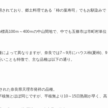
用されており、郷土料理である「柿の葉寿司」でもお馴染みで
の標高100ｍ～400ｍの中山間地で、中でも五條市は市町村単位
によって異なりますが、奈良では7～9月にハウス柿(夏柿)、9
が長いことも特徴で、主な品種は以下の通り。
録された奈良県天理市発祥の品種。
核無とほぼ同じですが、平核無より10～15日熟期が早く、高