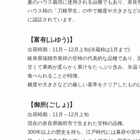
夏のハウス栽培に使用される品種でもあり、奈良県
ハウス柿の「刀根早生」の中で糖度や大きさなど
に認証されています。
【富有(ふゆう)】
出荷時期：11月～12月上旬(冷蔵柿は1月まで)
岐阜県瑞穂市発祥の甘柿の代表的な品種であり、
甘くて果肉が柔らかく果汁をたっぷり含み、氷温
食べられることが特徴。
糖度や大きさなどの厳しい基準をクリアしたもの
【御所(ごしょ)】
出荷時期：11月～12月上旬
現在の奈良県御所市で生まれた甘柿の品種。
300年以上の歴史を持ち、江戸時代には幕府や宮