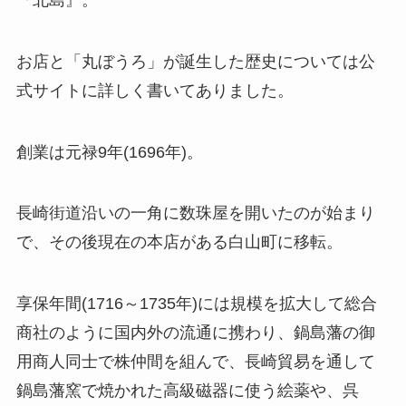
お店と「丸ぼうろ」が誕生した歴史については公
式サイトに詳しく書いてありました。
創業は元禄9年(1696年)。
長崎街道沿いの一角に数珠屋を開いたのが始まり
で、その後現在の本店がある白山町に移転。
享保年間(1716～1735年)には規模を拡大して総合
商社のように国内外の流通に携わり、鍋島藩の御
用商人同士で株仲間を組んで、長崎貿易を通して
鍋島藩窯で焼かれた高級磁器に使う絵薬や、呉