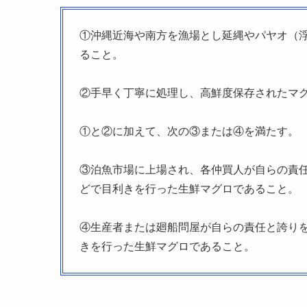
①沖縄近海や南方を漁場とし延縄やパヤオ（
ること。
②手早く丁寧に処理し、高鮮度保存されたマ
①と②に加えて、次の③または④を満たす。
③泊魚市場に上場され、各仲買人が自らの責
どで目利きを行った生鮮マグロであること。
④生産者または廻船問屋が自らの責任と誇り
きを行った生鮮マグロであること。