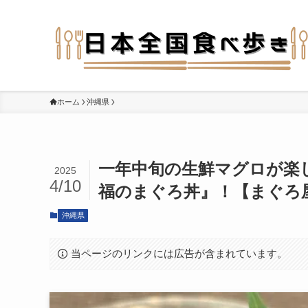
ホーム
沖縄県
一年中旬の生鮮マグロが楽し
2025
4/10
福のまぐろ丼』！【まぐろ屋
沖縄県
当ページのリンクには広告が含まれています。