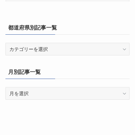
都道府県別記事一覧
都
道
府
県
月別記事一覧
別
記
月
事
別
一
記
覧
事
一
覧