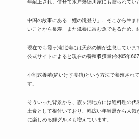
年献上され、併せて水戸藩徳川家にも贈られてい
中国の故事にある「鯉の滝登り」、そこから生ま
いことから長寿、また滋養に富む魚であるため、
現在でも霞ヶ浦北浦には天然の鯉が生息していますが
公式サイトによると現在の養殖収獲量(令和5年66
小割式養殖(網いけす養殖)という方法で養殖され
す。
そういった背景から、霞ヶ浦地方には鯉料理の代
土食として根付いており、幅広い年齢層から人気
に楽しめる鯉グルメも増えています。