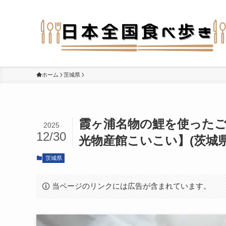
ホーム
茨城県
霞ヶ浦名物の鯉を使った
2025
12/30
光物産館こいこい】(茨城県
茨城県
当ページのリンクには広告が含まれています。