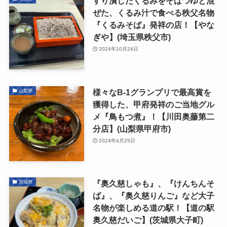
すり潰したくるみをそばつゆと混
ぜた、くるみ汁で食べる秩父名物
『くるみそば』発祥の店！【やな
ぎや】(埼玉県秩父市)
2024年10月24日
様々なB-1グランプリで最高賞を
山梨県
獲得した、甲府発祥のご当地グル
メ『鳥もつ煮』！【川田奥藤第二
分店】(山梨県甲府市)
2024年4月25日
『奥久慈しゃも』、『けんちんそ
茨城県
ば』、『奥久慈りんご』など大子
名物が楽しめる道の駅！【道の駅
奥久慈だいご】(茨城県大子町)