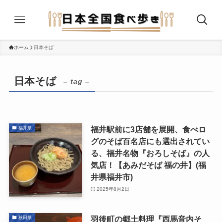
ホーム
日本そば
日本そば
– tag –
福井駅前に3店舗を展開、食べロ
福井県
グのそば百名店にも選出されてい
る、福井名物『おろしそば』の人
気店！【あみだそば 福の井】(福
井県福井市)
2025年8月2日
羽後町の郷土料理『西馬音内そ
秋田県