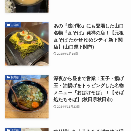
あの『逃げ恥』にも登場した山口
山口県
名物『瓦そば』発祥の店！【元祖
瓦そば たかせ ゆめシティ 新下関
店】(山口県下関市)
2025年1月15日
深夜から昼まで営業！玉子・揚げ
秋田県
玉・油揚げをトッピングした名物
メニュー『おばけそば』！【そば
処たちそば】(秋田県秋田市)
2024年11月23日
埼玉県