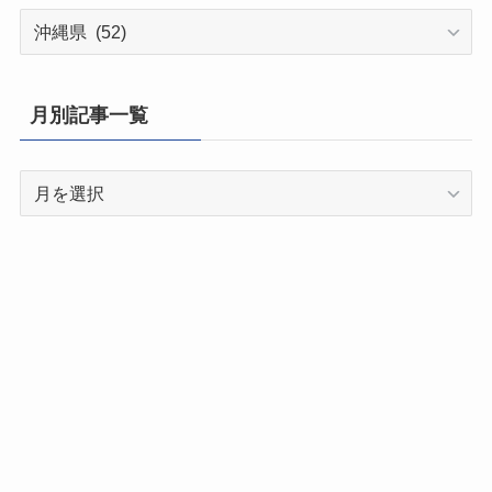
都
道
府
県
月別記事一覧
別
記
月
事
別
一
記
覧
事
一
覧