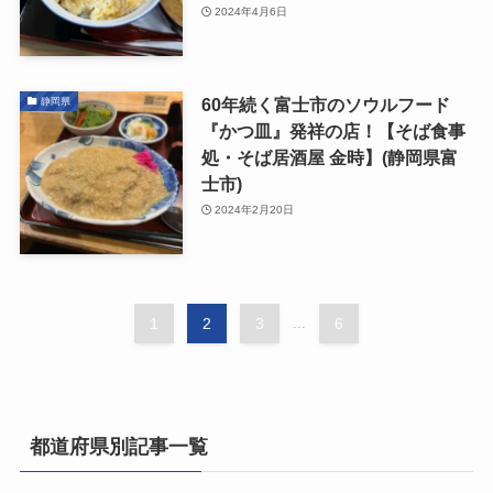
2024年4月6日
60年続く富士市のソウルフード
静岡県
『かつ皿』発祥の店！【そば食事
処・そば居酒屋 金時】(静岡県富
士市)
2024年2月20日
1
2
3
...
6
都道府県別記事一覧