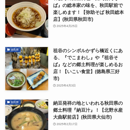
ば』の総本家の味を、秋田駅前で
楽しめます！【弥助そば 秋田総本
店】(秋田県秋田市)
2025年4月25日
祖谷のシンボルかずら橋近くにあ
徳島県
る、『でこまわし』や『祖谷そ
ば』などの郷土料理が楽しめるお
店！【いこい食堂】(徳島県三好
市)
2025年4月3日
納豆発祥の地といわれる秋田県の
秋田県
郷土料理『納豆汁』！【北野水産
大曲駅前店】(秋田県大仙市)
2025年2月17日