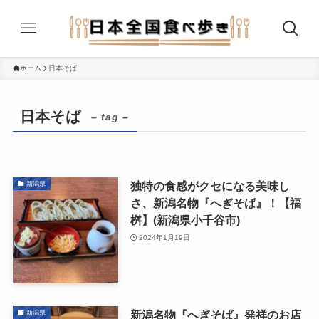
ホーム
日本そば
日本そば
– tag –
独特の食感がクセになる美味し
新潟県
さ、新潟名物『へぎそば』！【福
桝】(新潟県小千谷市)
2024年1月19日
新潟名物『へぎそば』発祥のお店
新潟県