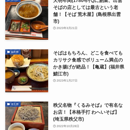
天明年間(1780年代)に創業、出雲
そばの店としては最古という老
舗！【そば 荒木屋】(島根県出雲
市)
2023年3月21日
そばはもちろん、どこを食べても
福井県
カリサク食感でボリューム満点の
かき揚げが絶品！【亀蔵】(福井県
鯖江市)
2023年1月27日
秩父名物『くるみそば』で有名な
埼玉県
お店！【本格手打 わへいそば】
(埼玉県秩父市)
2022年10月28日