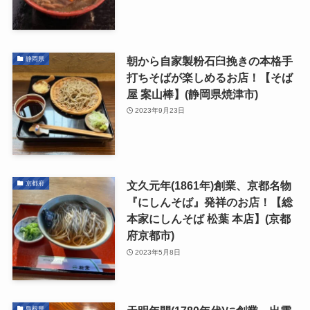
朝から自家製粉石臼挽きの本格手
静岡県
打ちそばが楽しめるお店！【そば
屋 案山棒】(静岡県焼津市)
2023年9月23日
文久元年(1861年)創業、京都名物
京都府
『にしんそば』発祥のお店！【総
本家にしんそば 松葉 本店】(京都
府京都市)
2023年5月8日
島根県