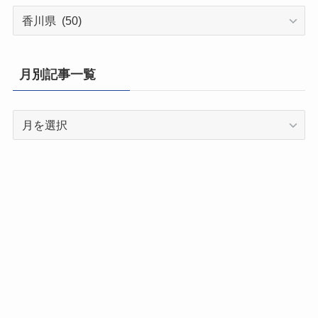
都
道
府
県
月別記事一覧
別
記
月
事
別
一
記
覧
事
一
覧