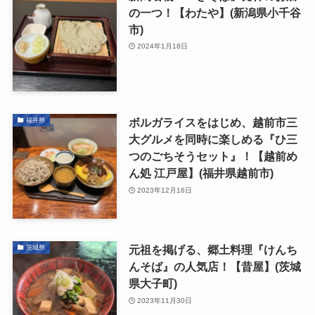
の一つ！【わたや】(新潟県小千谷
市)
2024年1月18日
ボルガライスをはじめ、越前市三
福井県
大グルメを同時に楽しめる『ひ三
つのごちそうセット』！【越前め
ん処 江戸屋】(福井県越前市)
2023年12月16日
元祖を掲げる、郷土料理『けんち
茨城県
んそば』の人気店！【昔屋】(茨城
県大子町)
2023年11月30日