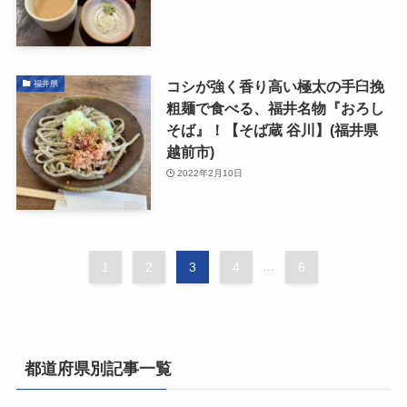
コシが強く香り高い極太の手臼挽
福井県
粗麺で食べる、福井名物『おろし
そば』！【そば蔵 谷川】(福井県
越前市)
2022年2月10日
1
2
3
4
...
6
都道府県別記事一覧