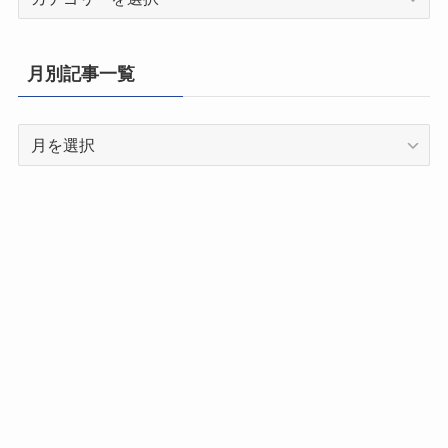
道
府
県
月別記事一覧
別
記
月
事
別
一
記
覧
事
一
覧