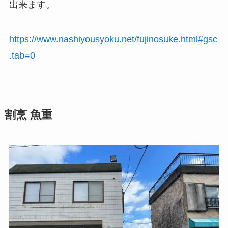
出来ます。
https://www.nashiyousyoku.net/fujinosuke.html#gsc
.tab=0
割烹 魚重