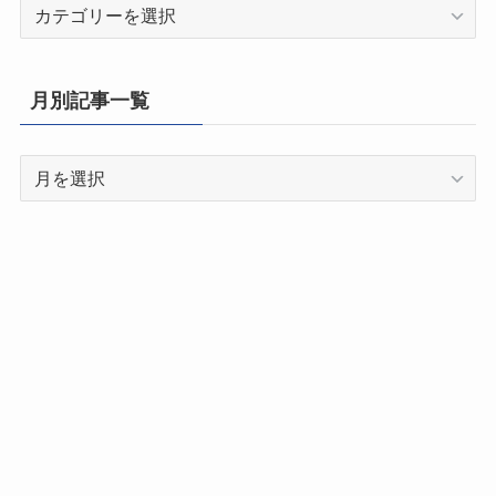
都
道
府
県
月別記事一覧
別
記
月
事
別
一
記
覧
事
一
覧