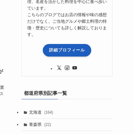
理、名産を活かした料理を中心に食べ歩い
ています。
こちらのブログではお店の情報や味の感想
だけでなく、ご当地グルメや郷土料理の特
徴・歴史についても詳しく解説しておりま
す。
詳細プロフィール
が
創業
都道府県別記事一覧
ス
北海道
(164)
青森県
(22)