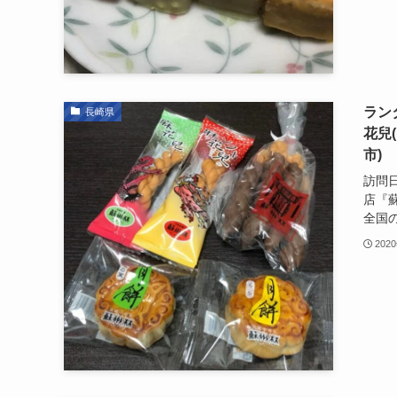
ラン
長崎県
花兒
市)
訪問日
店『
全国の
202