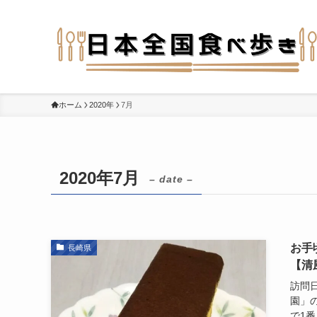
ホーム
2020年
7月
2020年7月
– date –
お手
長崎県
【清
訪問日
園」
で1番