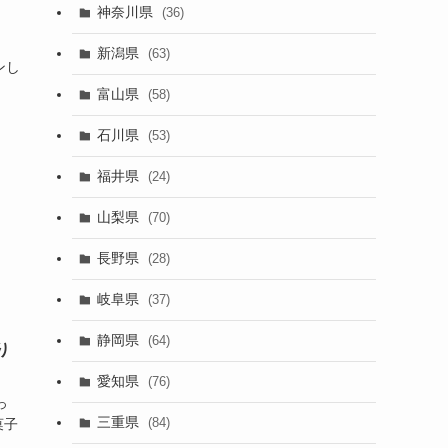
神奈川県
(36)
新潟県
(63)
ンし
富山県
(58)
石川県
(53)
福井県
(24)
山梨県
(70)
長野県
(28)
岐阜県
(37)
静岡県
(64)
り
愛知県
(76)
っ
三重県
(84)
菓子