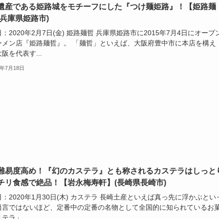
遺産である姫路城をモチーフにした『つけ麺姫路』！【姫路麺
(兵庫県姫路市)
：2020年2月7日(金) 姫路麺哲 兵庫県姫路市に2015年7月4日にオープ
ーメン店『姫路麺哲』。 「麺哲」といえば、大阪府豊中市に本店を構え
阪を代表す...
0年7月18日
難易度高め！『幻のカステラ』とも称されるカステラはしっと
チリ食感で絶品！【岩永梅寿軒】(長崎県長崎市)
：2020年1月30日(木) カステラ 長崎土産といえば真っ先に浮かぶとい
過言ではないほど、定番中の定番の名物として全国的に知られているお
テラ」。...