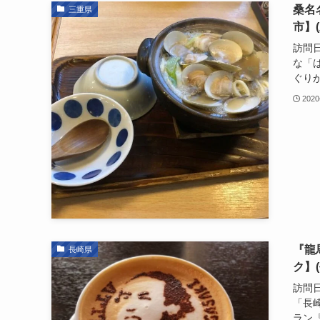
桑名
三重県
市】
訪問日
な「
ぐりが
202
『龍
長崎県
ク】
訪問日
「長
ラン『De