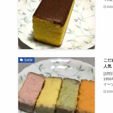
202
こだ
長崎県
人気
訪問日
19
イーツ
202