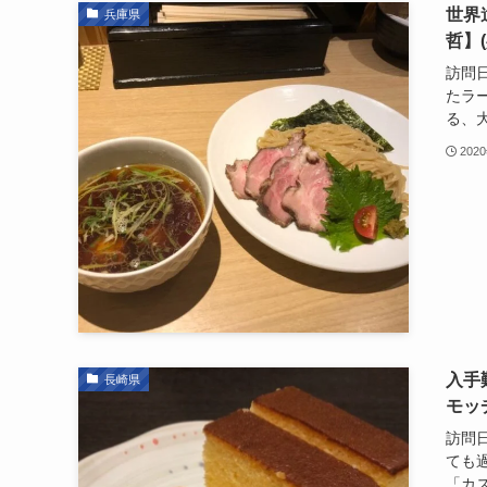
世界
兵庫県
哲】
訪問日
たラ
る、大
202
入手
長崎県
モッ
訪問日
ても
「カス