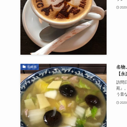
202
名物
長崎県
【永
訪問日
苑』
う昔な
202