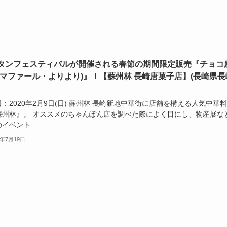
タンフェスティバルが開催される春節の期間限定販売『チョコ
(マファール・よりより)』！【蘇州林 長崎唐菓子店】(長崎県長
：2020年2月9日(日) 蘇州林 長崎新地中華街に店舗を構える人気中華
蘇州林』。 オススメのちゃんぽん店を調べた際によく目にし、物産展な
イベント...
0年7月19日