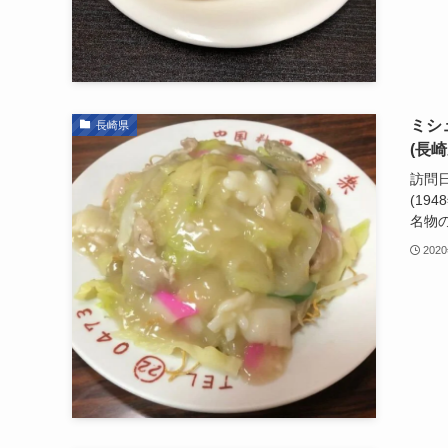
ミシ
長崎県
(長
訪問日
(19
名物の
202