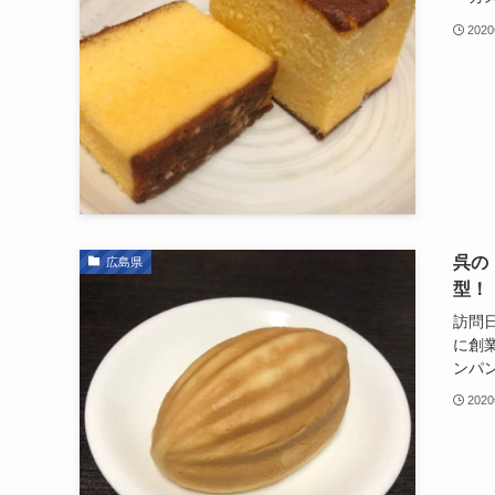
202
呉の
広島県
型！
訪問日
に創
ンパン
202