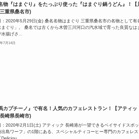
名物『はまぐり』をたっぷり使った『はまぐり鍋うどん』！【
(三重県桑名市)
：2020年5月29日(金) 桑名名物はまぐり 三重県桑名市の名物として有
はまぐり」。 桑名では古くから木曽三川河口の汽水域で育った良質なは
水揚げさ...
0年7月14日
馬カプチーノ』で有名！人気のカフェレストラン！【アティッ
(長崎県長崎市)
：2020年2月1日(土) アティック 長崎港が一望できるベイサイドスポ
崎出島ワーフ」の1階にある、スペシャルティコーヒー専門のカフェレス
liciou...